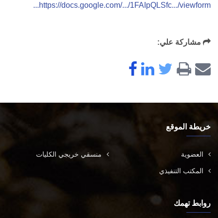
https://docs.google.com/.../1FAIpQLSfc.../viewform...
مشاركة علي:
خريطة الموقع
العضوية
منسقي خريجي الكليات
المكتب التنفيذي
روابط تهمك