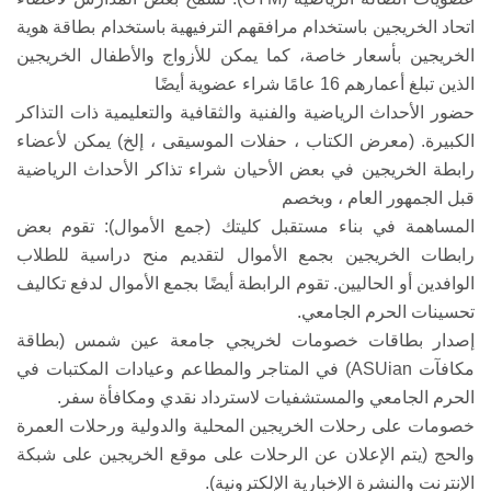
اتحاد الخريجين باستخدام مرافقهم الترفيهية باستخدام بطاقة هوية
الخريجين بأسعار خاصة، كما يمكن للأزواج والأطفال الخريجين
الذين تبلغ أعمارهم 16 عامًا شراء عضوية أيضًا
حضور الأحداث الرياضية والفنية والثقافية والتعليمية ذات التذاكر
الكبيرة. (معرض الكتاب ، حفلات الموسيقى ، إلخ) يمكن لأعضاء
رابطة الخريجين في بعض الأحيان شراء تذاكر الأحداث الرياضية
قبل الجمهور العام ، وبخصم
المساهمة في بناء مستقبل كليتك (جمع الأموال): تقوم بعض
رابطات الخريجين بجمع الأموال لتقديم منح دراسية للطلاب
الوافدين أو الحاليين. تقوم الرابطة أيضًا بجمع الأموال لدفع تكاليف
تحسينات الحرم الجامعي.
إصدار بطاقات خصومات لخريجي جامعة عين شمس (بطاقة
مكافآت ASUian) في المتاجر والمطاعم وعيادات المكتبات في
الحرم الجامعي والمستشفيات لاسترداد نقدي ومكافأة سفر.
خصومات على رحلات الخريجين المحلية والدولية ورحلات العمرة
والحج (يتم الإعلان عن الرحلات على موقع الخريجين على شبكة
الإنترنت والنشرة الإخبارية الإلكترونية).