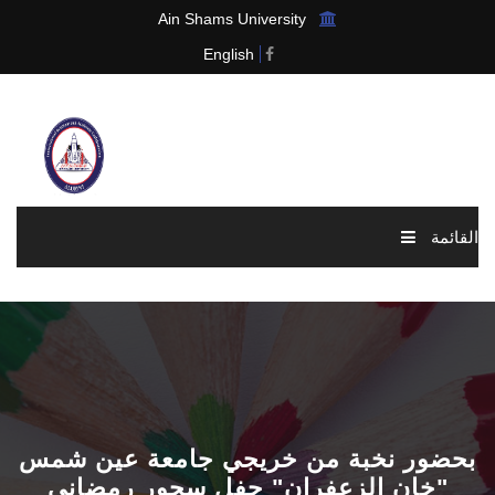
Ain Shams University
English
القائمة
الرئيسية
عن الرابطة
الاخبار والاحداث
بحضور نخبة من خريجي جامعة عين شمس
العضوية
"خان الزعفران" حفل سحور رمضاني