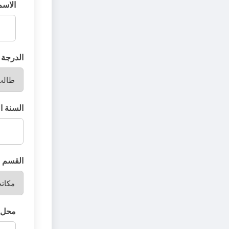
الاسم
الدرجة ا
السنة ا
القسم ا
محل ا