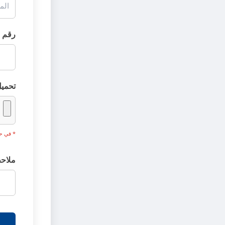
رقم ا
تحميل 
* في حالة فشل 
ملاحظا