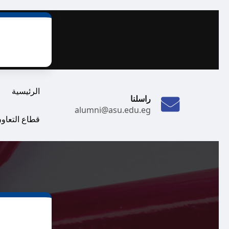
الرئيسية
راسلنا
alumni@asu.edu.eg
قطاع التعاون