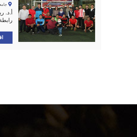
جامع
أ.د. ر
رابطة 
الرمضا
اق