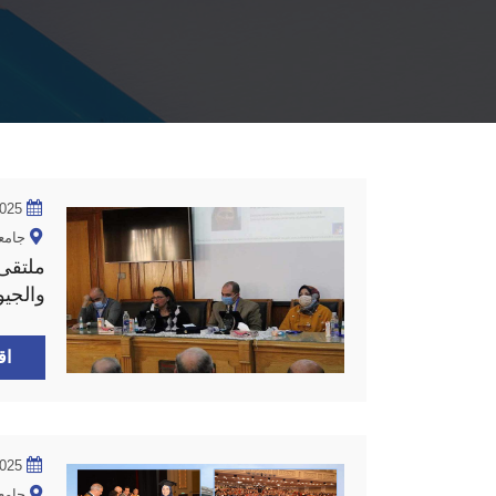
2025
جامع
ملتقى
والجي
اق
2025
جامع