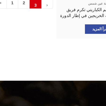
‹
1
2
ة عين شمس
3
›
يم الكباريتي تكرم فريق
الخريجين في إطار الدورة
نية
رأ المزيد