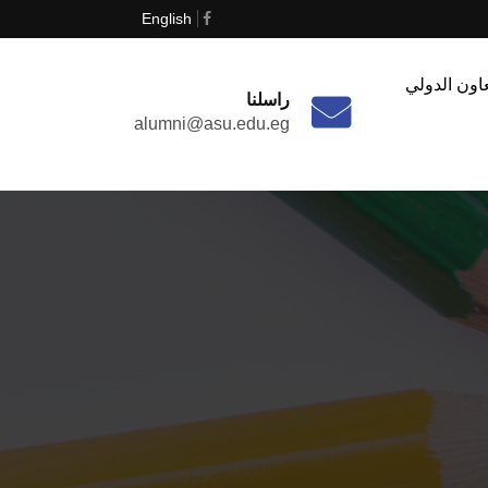
English
اون الدولي
راسلنا
alumni@asu.edu.eg