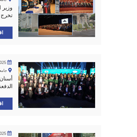
وزير ا
تخرج ا
طب ال
اق
2025
جامع
أسنان
وجراحة
اق
2025