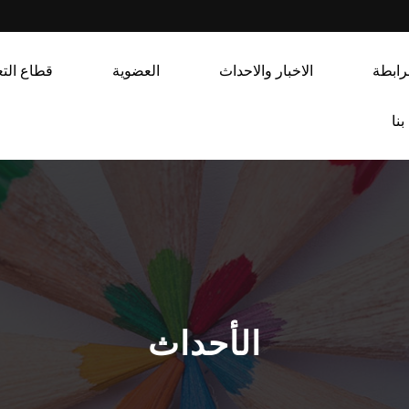
رابطة
الاخبار والاحداث
العضوية
قطاع التع
نا
الأحداث