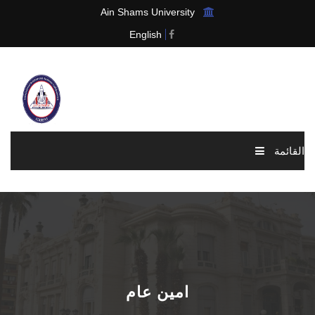
Ain Shams University
English
القائمة
الرئيسية
عن الرابطة
الاخبار والاحداث
امين عام
العضوية