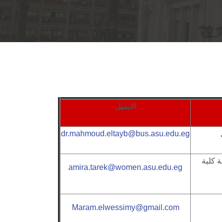
الايميل
dr.mahmoud.eltayb@bus.asu.edu.eg
 كلية
amira.tarek@women.asu.edu.eg
Maram.elwessimy@gmail.com