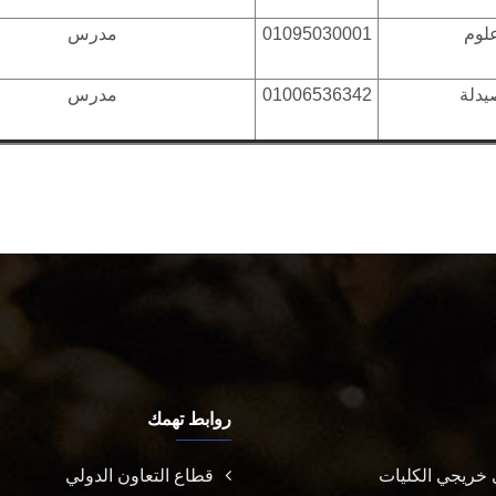
لوم
01095030001
مدرس
يدلة
01006536342
مدرس
روابط تهمك
خريجي الكليات
قطاع التعاون الدولي