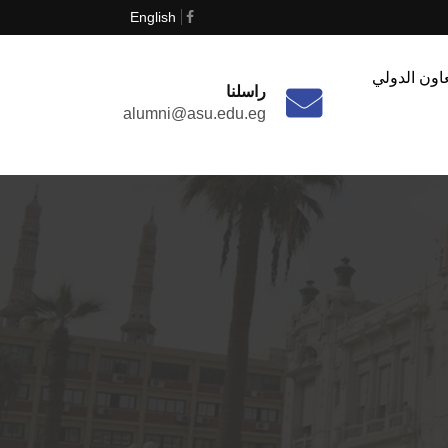
English
اون الدولي
راسلنا
alumni@asu.edu.eg