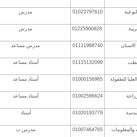
لنوعية
01023797610
مدرس
ربية
01225900828
مدرس
لاسنان
01111988740
مدرس مساعد
لطب
01115132098
أستاذ مساعد
لعليا للطفولة
01000156965
أستاذ مساعد
زراعة
01002596624
أستاذ مساعد
هندسة
01020193779
أستاذ
 والمعلومات
01007464765
مدرس ت