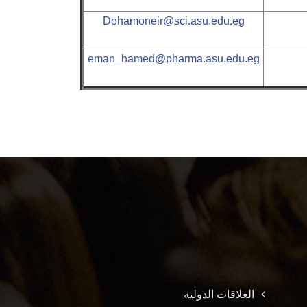
Dohamoneir@sci.asu.edu.eg
eman_hamed@pharma.asu.edu.eg
العلاقات الدولية