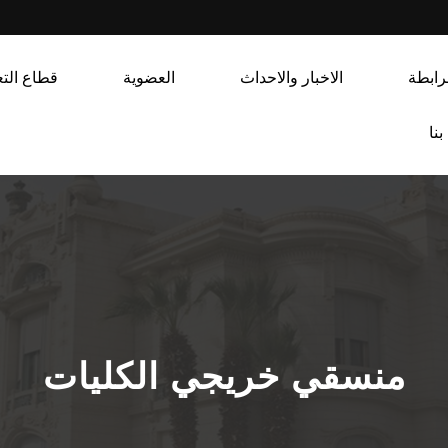
رابطة
الاخبار والاحداث
العضوية
قطاع التع
نا
منسقي خريجي الكليات