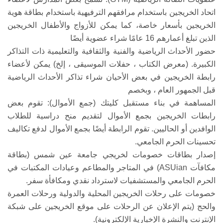
اتحاد الخريجين باستخدام مرافقهم الترفيهية باستخدام بطاقة هوية
الخريجين بأسعار خاصة، كما يمكن للأزواج والأطفال الخريجين
الذين تبلغ أعمارهم 16 عامًا شراء عضوية أيضًا
حضور الأحداث الرياضية والفنية والثقافية والتعليمية ذات التذاكر
الكبيرة. (معرض الكتاب ، حفلات الموسيقى ، إلخ) يمكن لأعضاء
رابطة الخريجين في بعض الأحيان شراء تذاكر الأحداث الرياضية
قبل الجمهور العام ، وبخصم
المساهمة في بناء مستقبل كليتك (جمع الأموال): تقوم بعض
رابطات الخريجين بجمع الأموال لتقديم منح دراسية للطلاب
الوافدين أو الحاليين. تقوم الرابطة أيضًا بجمع الأموال لدفع تكاليف
تحسينات الحرم الجامعي.
إصدار بطاقات خصومات لخريجي جامعة عين شمس (بطاقة
مكافآت ASUian) في المتاجر والمطاعم وعيادات المكتبات في
الحرم الجامعي والمستشفيات لاسترداد نقدي ومكافأة سفر.
خصومات على رحلات الخريجين المحلية والدولية ورحلات العمرة
والحج (يتم الإعلان عن الرحلات على موقع الخريجين على شبكة
الإنترنت والنشرة الإخبارية الإلكترونية).